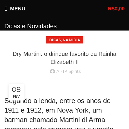
MENU
R$
0,00
Dicas e Novidades
,
DICAS
NA MÍDIA
Dry Martini: o drinque favorito da Rainha
Elizabeth II
APTK Spirits
08
FEV
Segundo a lenda, entre os anos de
1911 e 1912, em Nova York, um
barman chamado Martini di Arma