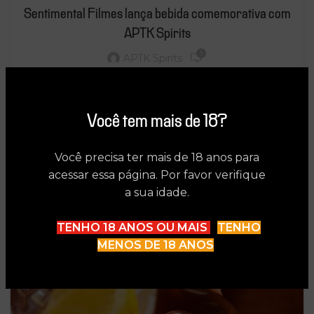
Sentimental Filmes lança bebida comemorativa com
APTK Spirits
5
APTK Spirits
A Sentimental Filme, dos sócios Luciano Zuffo,
Maurício Guimarães e Marcos Araujo, completa
d...
Você tem mais de 18?
CONTINUE LENDO
Você precisa ter mais de 18 anos para
acessar essa página. Por favor verifique
30
a sua idade.
SET
TENHO 18 ANOS OU MAIS
TENHO
MENOS DE 18 ANOS