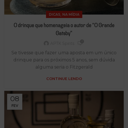
,
DICAS
NA MÍDIA
O drinque que homenageia o autor de “O Grande
Gatsby”
0
APTK Spirits
Se tivesse que fazer uma aposta em um único
drinque para os próximos 5 anos, sem dúvida
alguma seria o Fitzgerald
CONTINUE LENDO
08
FEV