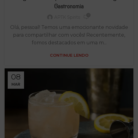
Gastronomia
0
APTK Spirits
Olá, pessoal! Temos uma emocionante novidade
para compartilhar com vocês! Recentemente,
fomos destacados em uma m...
CONTINUE LENDO
08
MAR