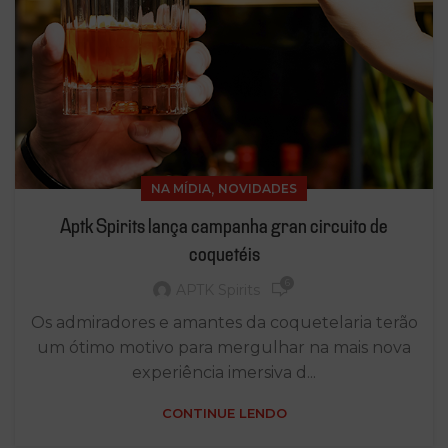
,
NA MÍDIA
NOVIDADES
Aptk Spirits lança campanha gran circuito de
coquetéis
6
APTK Spirits
Os admiradores e amantes da coquetelaria terão
um ótimo motivo para mergulhar na mais nova
experiência imersiva d...
CONTINUE LENDO