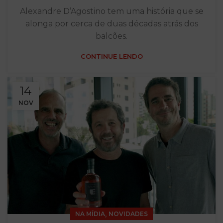
Alexandre D’Agostino tem uma história que se
alonga por cerca de duas décadas atrás dos
balcões.
CONTINUE LENDO
14
NOV
,
NA MÍDIA
NOVIDADES