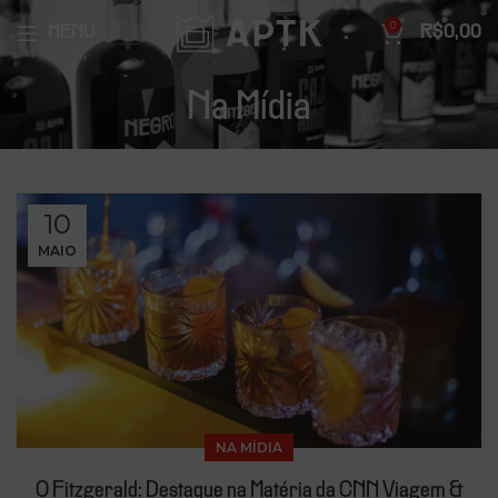
0
MENU
R$
0,00
Na Mídia
10
MAIO
NA MÍDIA
O Fitzgerald: Destaque na Matéria da CNN Viagem &