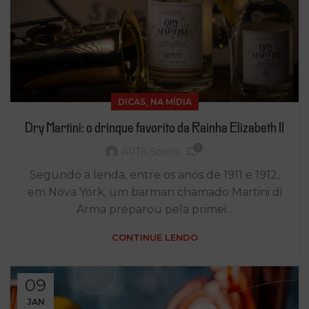
,
DICAS
NA MÍDIA
Dry Martini: o drinque favorito da Rainha Elizabeth II
1
APTK Spirits
Segundo a lenda, entre os anos de 1911 e 1912,
em Nova York, um barman chamado Martini di
Arma preparou pela primei...
CONTINUE LENDO
09
JAN