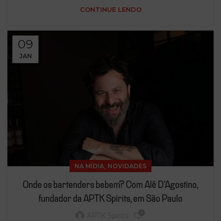
CONTINUE LENDO
09
JAN
,
NA MÍDIA
NOVIDADES
Onde os bartenders bebem? Com Alê D’Agostino,
fundador da APTK Spirits, em São Paulo
4
APTK Spirits